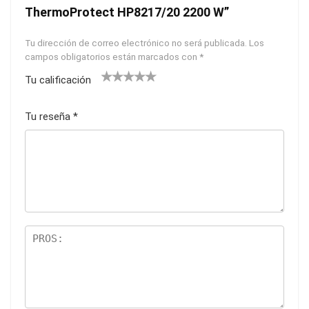
ThermoProtect HP8217/20 2200 W”
Tu dirección de correo electrónico no será publicada.
Los
campos obligatorios están marcados con
*
Tu calificación
1
2
3
4
5
Tu reseña
*