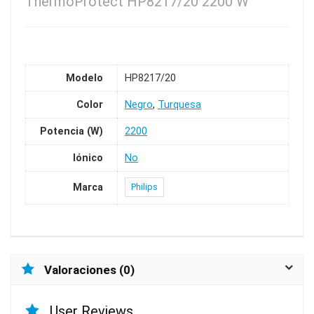
ThermoProtect HP8217/20 2200 W
Modelo
HP8217/20
Color
Negro
,
Turquesa
Potencia (W)
2200
Iónico
No
Marca
Philips
Valoraciones (0)
User Reviews