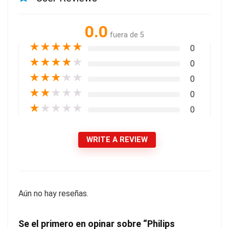
0.0
fuera de 5
★
★
★
★
★
0
★
★
★
★
★
0
★
★
★
★
★
0
★
★
★
★
★
0
★
★
★
★
★
0
WRITE A REVIEW
Aún no hay reseñas.
Se el primero en opinar sobre “Philips