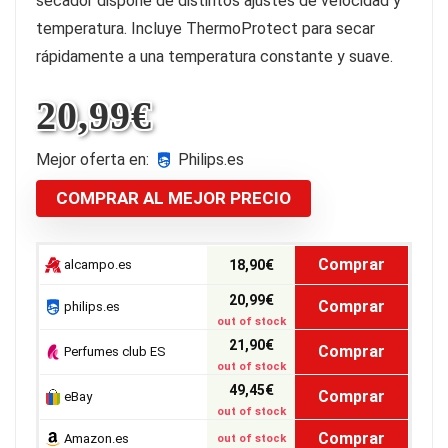
secador dispone de distintos ajustes de velocidad y
temperatura. Incluye ThermoProtect para secar
rápidamente a una temperatura constante y suave.
20,99
€
Mejor oferta en:
philips.es
COMPRAR AL MEJOR PRECIO
Comprar
alcampo.es
18,90€
20,99€
Comprar
philips.es
out of stock
21,90€
Comprar
Perfumes club ES
out of stock
49,45€
Comprar
eBay
out of stock
Comprar
Amazon.es
out of stock