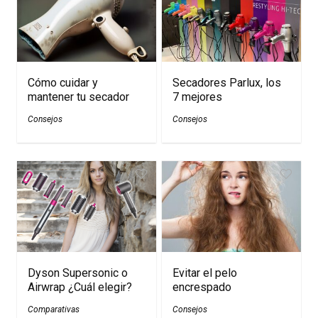
Cómo cuidar y
Secadores Parlux, los
mantener tu secador
7 mejores
Consejos
Consejos
Dyson Supersonic o
Evitar el pelo
Airwrap ¿Cuál elegir?
encrespado
Comparativas
Consejos