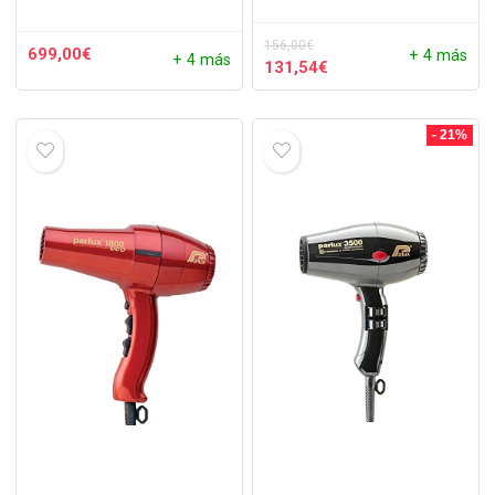
156,00
€
699,00
€
+ 4 más
+ 4 más
131,54
€
- 21%