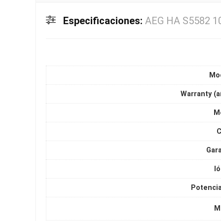
Especificaciones:
AEG HA S5582 1
Mo
Warranty (a
M
C
Gara
I
Potencia
M