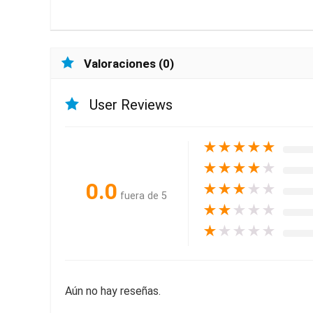
Valoraciones (0)
User Reviews
★
★
★
★
★
★
★
★
★
★
0.0
★
★
★
★
★
fuera de 5
★
★
★
★
★
★
★
★
★
★
Aún no hay reseñas.