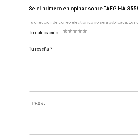
Se el primero en opinar sobre “AEG HA S55
Tu dirección de correo electrónico no será publicada.
Los 
Tu calificación
1
2
3
4
5
Tu reseña
*