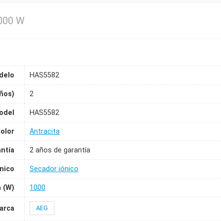
000 W
delo
HAS5582
ños)
2
odel
HAS5582
olor
Antracita
ntía
2 años de garantía
ónico
Secador iónico
 (W)
1000
arca
AEG