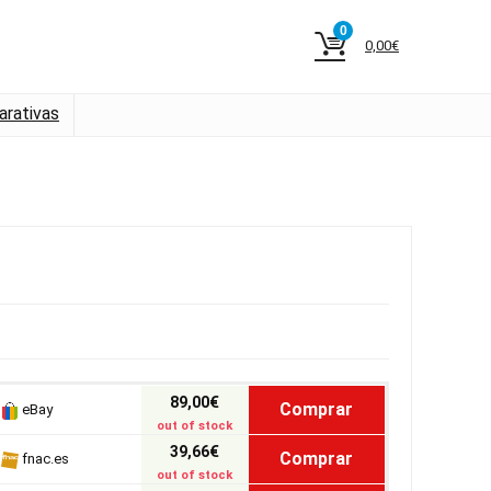
0
0,00
€
rativas
89,00€
Comprar
eBay
out of stock
39,66€
Comprar
fnac.es
out of stock