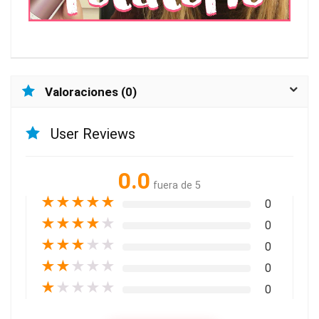
Valoraciones (0)
User Reviews
0.0
fuera de 5
★
★
★
★
★
0
★
★
★
★
★
0
★
★
★
★
★
0
★
★
★
★
★
0
★
★
★
★
★
0