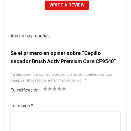
WRITE A REVIEW
Aún no hay reseñas.
Se el primero en opinar sobre “Cepillo
secador Brush Activ Premium Care CF9540”
Tu dirección de correo electrónico no será publicada.
Los
campos obligatorios están marcados con
*
Tu calificación
1
2
3
4
5
Tu reseña
*