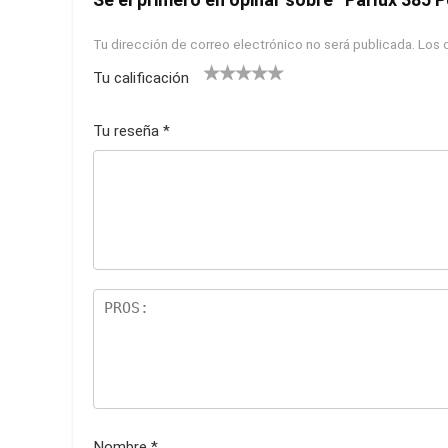
Tu dirección de correo electrónico no será publicada.
Los 
Tu calificación
1
2
3
4
5
Tu reseña
*
Nombre
*