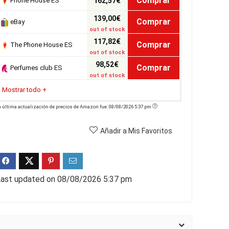
Comprar
Phone House ES
162,57€
139,00€
Comprar
eBay
out of stock
117,82€
Comprar
The Phone House ES
out of stock
98,52€
Comprar
Perfumes club ES
out of stock
Mostrar todo
+
a última actualización de precios de Amazon fue: 08/08/2026 5:37 pm
Añadir a Mis Favoritos
ast updated on 08/08/2026 5:37 pm