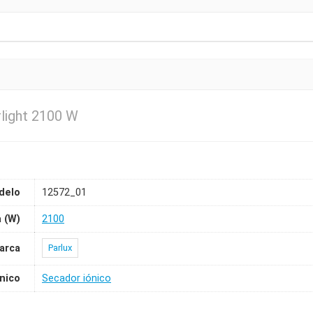
light 2100 W
delo
12572_01
 (W)
2100
arca
Parlux
ónico
Secador iónico