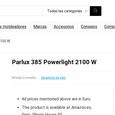
Todas las categorías
 y moldeadores
Marcas
Accesorios
Consejos
Compa
2100 W
Parlux 385 Powerlight 2100 W
Añade tu reseña
Secadores de pelo
All prices mentioned above are in Euro.
This product is available at Amazon.es,
Fnac, Phone House ES.