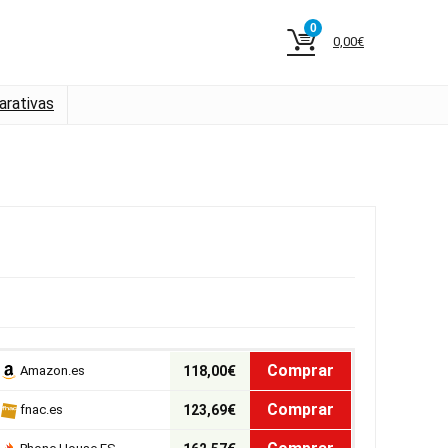
0
0,00
€
rativas
Comprar
Amazon.es
118,00€
Comprar
fnac.es
123,69€